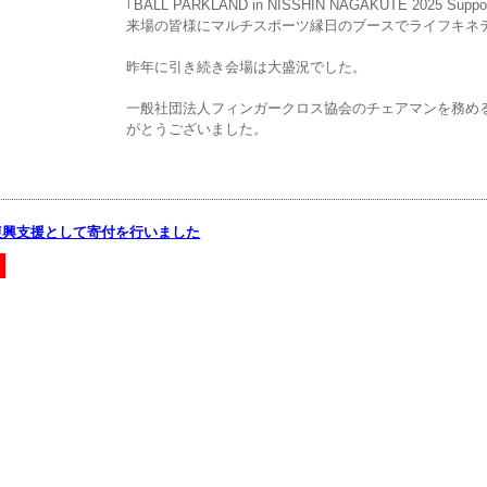
｢BALL PARKLAND in NISSHIN NAGAKUTE 202
来場の皆様にマルチスポーツ縁日のブースでライフキネ
昨年に引き続き会場は大盛況でした。
一般社団法人フィンガークロス協会のチェアマンを務め
がとうございました。
復興支援として寄付を行いました