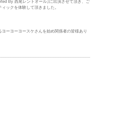
5 Supported By 西尾レントオール｣に出演させて頂き、ご
ティックを体験して頂きました。
るヨーヨーヨースケさんを始め関係者の皆様あり