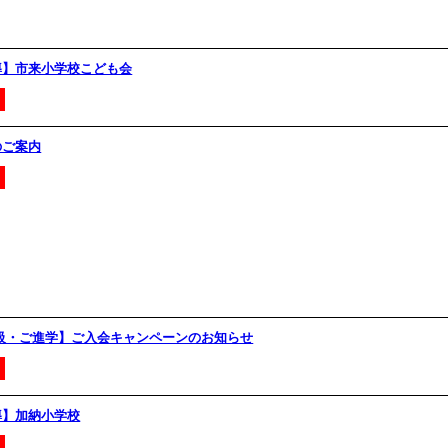
導】市来小学校こども会
のご案内
進級・ご進学】ご入会キャンペーンのお知らせ
導】加納小学校