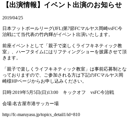
【出演情報】イベント出演のお知らせ
2019/04/25
日本フットボールリーグ(JFL)第7節FCマルヤス岡崎vsFC今
治戦にて当代表の竹内輝がイベント出演いたします。
前座イベントとして「親子で楽しくライフキネティック教
室」、ハーフタイムにはリフティングショーを披露させて頂
きます。
「親子で楽しくライフキネティック教室」は事前応募制とな
っておりますので、ご参加される方は下記のFCマルヤス岡
崎様HPページからお申し込みください。
日時:2019年5月5日(日)13:00 キックオフ vsFC今治戦
会場:名古屋市港サッカー場
http://fc-maruyasu.jp/topics_detail1/id=810